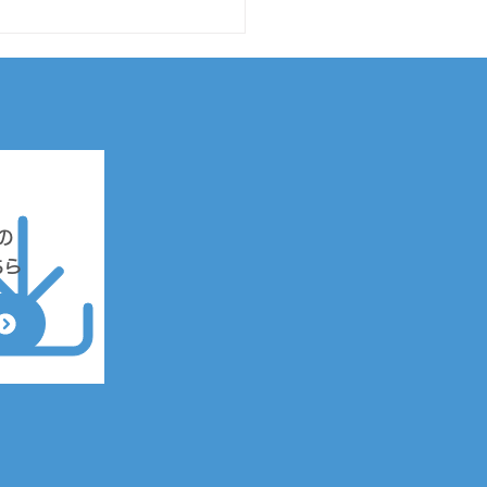
ache Log4j(CVE-
1-44228)」の脆弱性に
る影響について
様各位 平素より弊社製品・
ビスをご利用いただき誠にあ
うございます。 2021年12
1日にJPCERTコーディネー
の
ンセンターより発表されまし
ちら
「Apache Log4jの任意のコ
行の脆弱性 (CVE-2021-
28)」につきまして、...