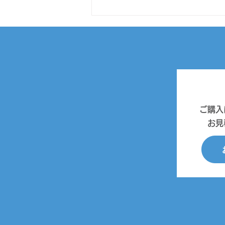
「HD革命/WinProtector
Ver.10 Standard」発売及び
価格改定に関するお知らせ
平素は弊社製品「HD革
命/WinProtector」をご利用いただ
きまして、 誠に有難うございま
す。 新たな機能を搭載し進化し
ご購入
たWindows環境復元ソフトの最
お見
新版 『HD革命/WinProtector
Ver.10 Standard』が2024年5月
27日より販売を開始...