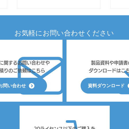
9.0.2 アップデータ修正に関
「Ap
するご案内
202
​お気軽にお問い合わせください
関す
現在公開中のWinProtector9.0.2に
お客
おいて、以下の不具合が見つかり
サー
ました。 ファイルベース保護に
りがと
おいて、特殊フォルダーの設定や
月1
に関するお問い合わせや
製品資料や申請書
フォルダ―名等にワイルドカード
ショ
積りのご依頼はこちら
​ダウンロードはこ
文字を指定した場合に、正常に動
た、 
作しない 現在改修中となり、改
ード実
お問い合わせ
資料ダウンロード
めて9.0.3を7月下旬から8月上旬
442
には公開予...
20ライセンス以下のご購入を