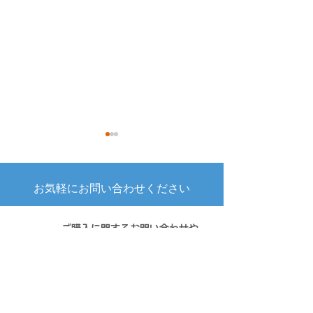
アップデータ公開のお知
『HD革命/WinPr
らせ（HD革
シリーズ』最新
命/WinProtector
ン発売のお知ら
​お気軽にお問い合わせください
平素は弊社製品「HD革
※【旧製品のサポ
Ver.11.0.2／Plus オンプ
記・再掲）
命/WinProtector」をご利用い
に製品を追記しま
レミス版 Ver.2.0.1）
ただき誠にありがとうござい
（2026年3月24
ご購入に関するお問い合わせや
ます。 下記アップデータを公
弊社製品『HD革
お見積りのご依頼はこちら
開しましたのでご案内いたし
命/WinProtect
お問い合わせ
ます。 【１】HD革
ご利用いただき、
命/WinProtector Ver.11 アップ
ございます。 同
データ（11.0.2） 【２】HD
最新バージョンを2