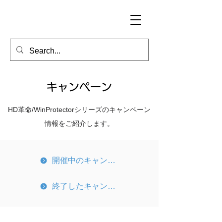
キャンペーン
HD革命/WinProtectorシリーズのキャンペーン
情報をご紹介します。
開催中のキャンペンーン
終了したキャンペーン