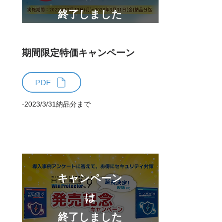
終了しました
​期間限定特価キャンペーン
PDF
-2023/3/31納品分まで
キャンペーン
は
終了しました