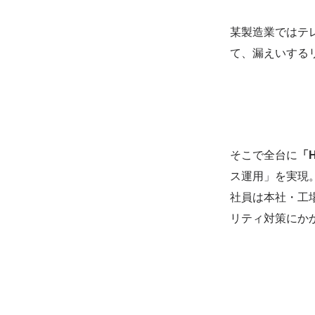
某製造業ではテ
​課題
て、漏えいする
そこで全台に
「H
導入後
ス運用」を実現
社員は本社・工
リテ