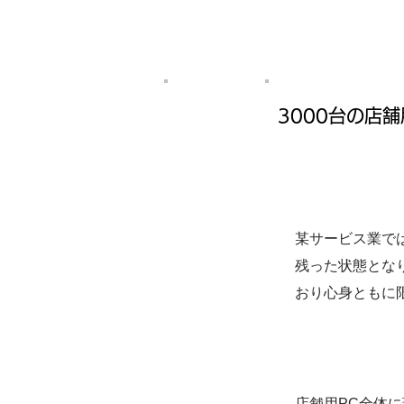
Case 3
3000台の店
某サービス業で
​課題
残った状態とな
おり心身ともに
店舗用PC全体