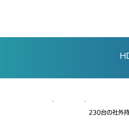
H
Case 1
230台の社外