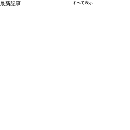
すべて表示
最新記事
アップデータ公開のお知
『HD革命/WinPr
らせ（HD革
シリーズ』最新
命/WinProtector
ン発売のお知ら
​お気軽にお問い合わせください
平素は弊社製品「HD革
※【旧製品のサポ
Ver.11.0.2／Plus オンプ
記・再掲）
命/WinProtector」をご利用い
に製品を追記しま
レミス版 Ver.2.0.1）
ただき誠にありがとうござい
（2026年3月24
ご購入に関するお問い合わせや