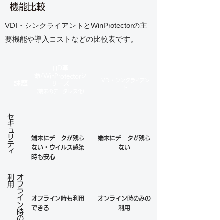
​機能比較
VDI・シンクライアントとWinProtectorの主
要機能や導入コストなどの比較表です。
HD革
命/WinProtectorシ
VDI・シンクライアン
課題
リーズ
ト
（端末のデータレス化）
​セキュリティ
端末にデータが残ら
端末にデータが残ら
ない・ウイルス感染
ない
時も安心
用
​オ
フ
ラ
イ
ン
時
の
利
オフライン時も利用
オンライン時のみの
できる
利用