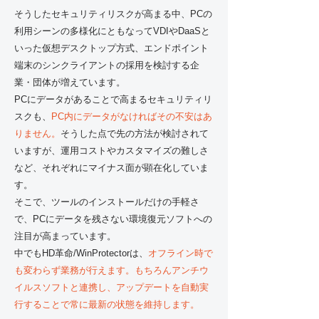
そうしたセキュリティリスクが高まる中、PCの
利用シーンの多様化にともなってVDIやDaaSと
いった仮想デスクトップ方式、エンドポイント
端末のシンクライアントの採用を検討する企
業・団体が増えています。
PCにデータがあることで高まるセキュリティリ
スクも、
PC内にデータがなければその不安はあ
りません。
そうした点で先の方法が検討されて
いますが、運用コストやカスタマイズの難しさ
など、それぞれにマイナス面が顕在化していま
す。
そこで、ツールのインストールだけの手軽さ
で、PCにデータを残さない環境復元ソフトへの
注目が高まっています。
中でもHD革命/WinProtectorは、
オフライン時で
も変わらず業務が行えます。もちろんアンチウ
イルスソフトと連携し、アップデートを自動実
行することで常に最新の状態を維持します。