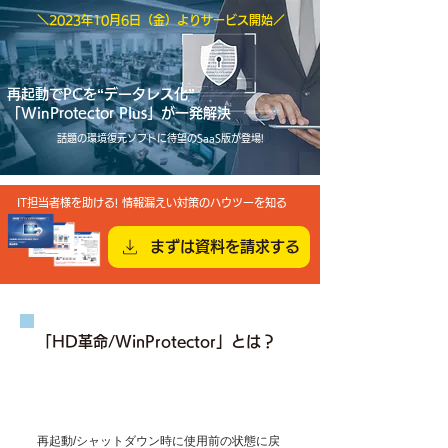
＼2023年10月6日（金）よりサービス開始／
再起動でPCを“データレス化”
「WinProtector Plus」が一発解決
話題の環境復元ソフトに待望のSaaS版が登場!
IT担当者様を助ける! 情報漏えい対策のハウツーを知る
まずは資料を請求する
「HD革命/WinProtector」とは？
再起動/シャットダウン時に使用前の状態に戻