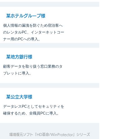
某ホテルグループ様
個人情報の漏洩を防ぐため宿泊客へ
のレンタルPC、インターネットコー
ナー用のPCへの導入
。
某地方銀行様
顧客データを取り扱う窓口業務のタ
ブレットに導入
。
某公立大学様
データレスPCとしてセキュリティを
確保するため、全職員PCに導入
。
​環境復元ソフト「HD革命/WinProtector」シリーズ