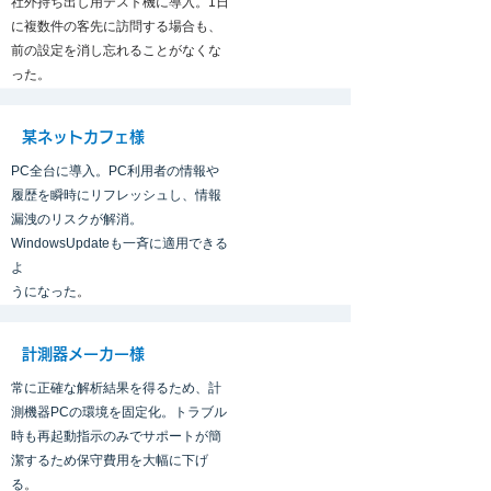
社外持ち出し用テスト機に導入。1日
に複数件の客先に訪問する場合も、
前の設定を消し忘れることがなくな
った。
某ネットカフェ様
PC全台に導入。PC利用者の情報や
履歴を瞬時にリフレッシュし、情報
漏洩のリスクが解消。
WindowsUpdateも一斉に適用できる
よ
うになった
。
計測器メーカー様
常に正確な解析結果を得るため、計
測機器PCの環境を固定化。トラブル
時も再起動指示のみでサポートが簡
潔するため保守費用を大幅に下げ
る
。